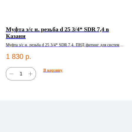
Муфта э/с н. резьба d 25 3/4* SDR 7,4 в
Ко
Казани
К
Муфта э/с н. резьба d 25 3/4* SDR 7,4. ПНД фитинг для систем
Ком
водоснабжения.
Ко
1 830
р.
1
В корзину