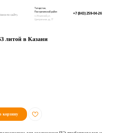
Татарстан,
Пестречинский район
+7 (843) 259-04-26
оиск по сайту
п. Ильинский, ул.
Центральная, зд. 77
63 литой в Казани
в корзину