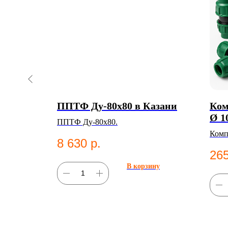
с d
ППТФ Ду-80х80 в Казани
Ком
DR11 в
Ø 1
ППТФ Ду-80х80.
25*110мм
Комп
8 630
р.
г для
PN 1
265
фити
В корзину
ну