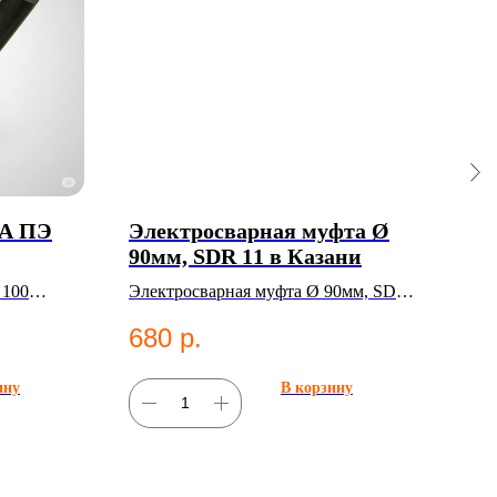
ДА ПЭ
Электросварная муфта Ø
ПЭ 
90мм, SDR 11 в Казани
т. 
SDR
100
Электросварная муфта Ø 90мм, SDR
ПЭ т
11. Категория: Электросварные
7.1 
680
р.
42
фитинги;Муфты.
Пол
труб
ину
В корзину