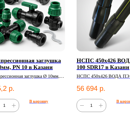
прессионная заглушка
НСПС 450х426 ВО
0мм, PN 10 в Казани
100 SDR17 в Казани
рессионная заглушка Ø 10мм,
НСПС 450х426 ВОДА ПЭ 
0. Категория: Компрессионные
SDR17 — НС ВОДА
,2
р.
56 694
р.
нги;Заглушки.
В корзину
В корз