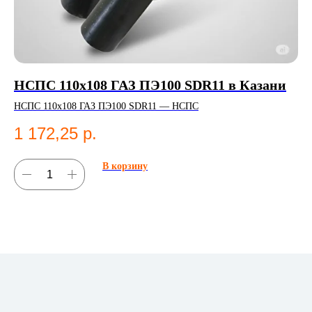
НСПС 110х108 ГАЗ ПЭ100 SDR11 в Казани
ПЭ
ве
НСПС 110х108 ГАЗ ПЭ100 SDR11 — НСПС
К
ПЭ 
1 172,25
р.
ГО
1
В корзину