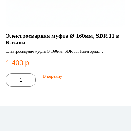
Электросварная муфта Ø 160мм, SDR 11 в
ПЭ
Казани
ве
К
Электросварная муфта Ø 160мм, SDR 11. Категория:
ПЭ 
Электросварные фитинги;Муфты.
ГО
1 400
р.
8
В корзину