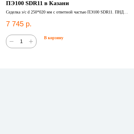
ПЭ100 SDR11 в Казани
мм
Седелка э/с d 250*020 мм с ответной частью ПЭ100 SDR11. ПНД
ПЭ 
фитинг для систем водоснабжения.
По
7 745
р.
6
В корзину