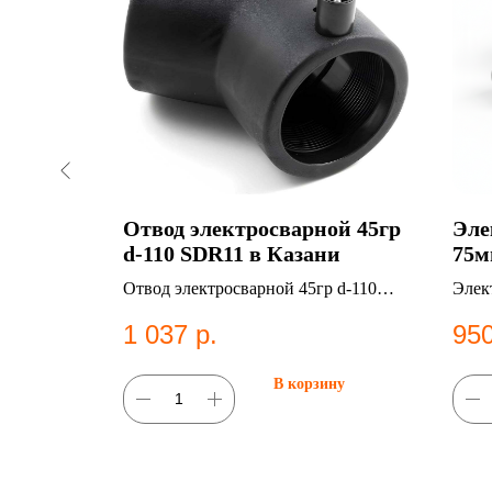
А ПЭ
Отвод электросварной 45гр
Эле
d-110 SDR11 в Казани
75м
100
Отвод электросварной 45гр d-110
Элек
SDR11. ПНД фитинг для систем
SDR 
1 037
р.
95
водоснабжения.
фити
ну
В корзину