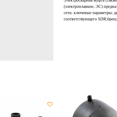
Электросварная муфта (также
(электроплавкие, ЭС) предна
сети. ключевые параметры: 
соответствующего SDR;бренд 