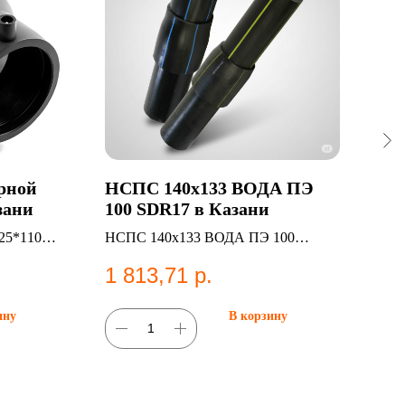
арной
НСПС 140х133 ВОДА ПЭ
Сед
зани
100 SDR17 в Казани
075
Ка
25*110
НСПС 140х133 ВОДА ПЭ 100
Седе
истем
SDR17 — НС ВОДА
ПЭ1
1 813,71
р.
2 
сист
ину
В корзину