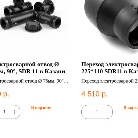
ктросварной отвод Ø
Переход электросв
м, 90°, SDR 11 в Казани
225*110 SDR11 в Ка
тросварной отвод Ø 75мм, 90°,
Переход электросварной 2
11. Категория: Электросварные
SDR11. ПНД фитинг для с
0
р.
4 510
р.
нги;Отводы.
водоснабжения.
В корзину
В корз