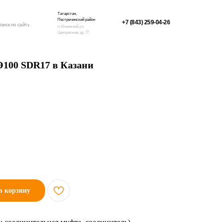
Татарстан,
Пестречинский район
+7 (843) 259-04-26
оиск по сайту
п. Ильинский, ул.
Центральная, зд. 77
Э100 SDR17 в Казани
в корзину