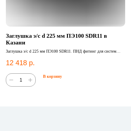
Заглушка э/с d 225 мм ПЭ100 SDR11 в
Э
Казани
S
Заглушка э/с d 225 мм ПЭ100 SDR11. ПНД фитинг для систем
Эле
водоснабжения.
Эл
12 418
р.
2
В корзину