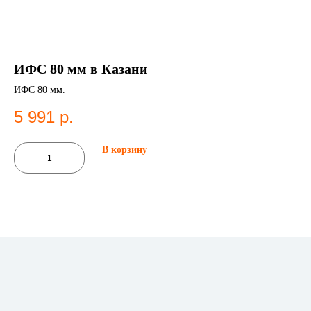
ИФС 80 мм в Казани
М
ИФС 80 мм.
Му
5 991
р.
5
В корзину