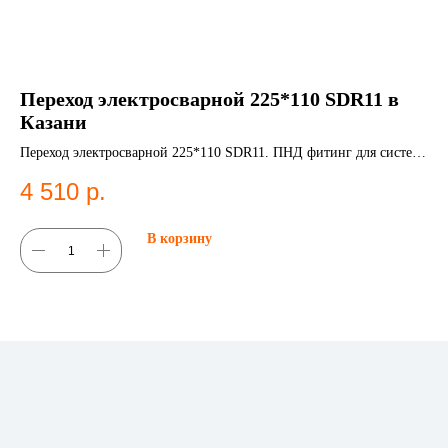
Переход электросварной 225*110 SDR11 в
Л
Казани
в
Переход электросварной 225*110 SDR11. ПНД фитинг для систем
Ли
водоснабжения.
фи
4 510
р.
1
В корзину