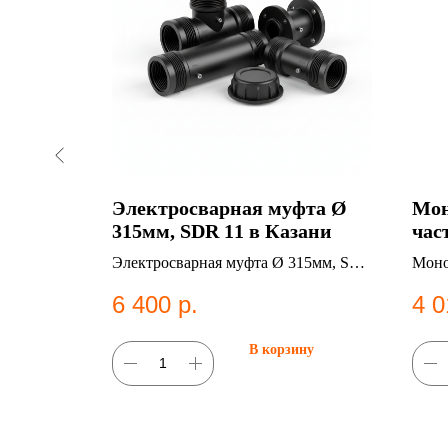
фта Ø
Электросварная муфта Ø
Мон
ани
315мм, SDR 11 в Казани
час
d11
75х63мм,
Электросварная муфта Ø 315мм, SDR
Моно
сионные
11. Категория: Электросварные
Geor
6 400
р.
4 0
фитинги;Муфты.
фити
ну
В корзину