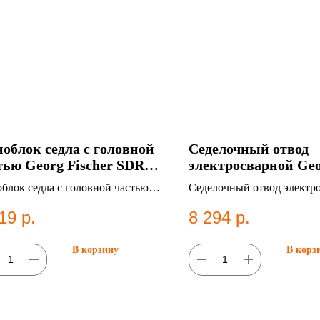
облок седла с головной
Седелочный отвод
тью Georg Fischer SDR11
электросварной Ge
0-d32 в Казани
Fischer SDR11 d200-
блок седла с головной частью
Седелочный отвод электр
Казани
g Fischer SDR11 d110-d32. ПНД
Georg Fischer SDR11 d200
19
р.
8 294
р.
нг для систем водоснабжения.
фитинг для систем водосн
В корзину
В корз