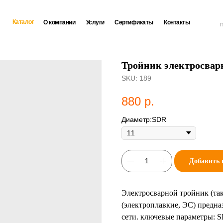
Каталог
О компании
Услуги
Сертификаты
Контакты
П
Тройник электросварн
SKU:
189
880
р.
Диаметр:SDR
Добавить 
Электросварной тройник (так
(электроплавкие, ЭС) предна
сети. ключевые параметры: 