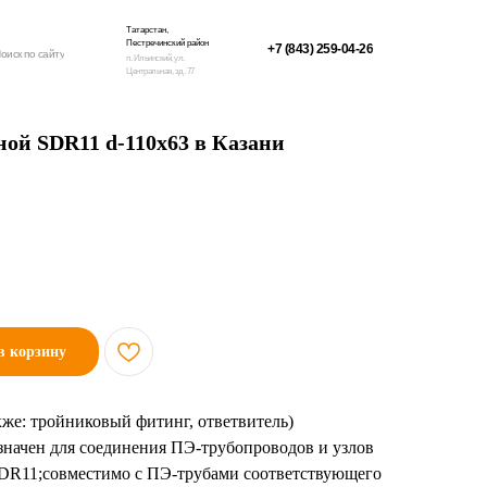
Татарстан,
Пестречинский район
+7 (843) 259-04-26
оиск по сайту
п. Ильинский, ул.
Центральная, зд. 77
ой SDR11 d-110х63 в Казани
в корзину
же: тройниковый фитинг, ответвитель)
значен для соединения ПЭ-трубопроводов и узлов
SDR11;совместимо с ПЭ-трубами соответствующего