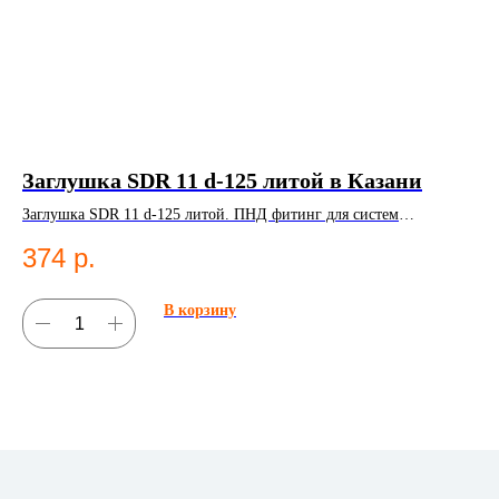
Заглушка SDR 11 d-125 литой в Казани
Ко
К
Заглушка SDR 11 d-125 литой. ПНД фитинг для систем
водоснабжения.
Ком
374
р.
Ко
1
В корзину