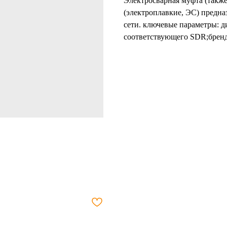
Электросварная муфта (также
(электроплавкие, ЭС) предна
сети. ключевые параметры: д
соответствующего SDR;бренд 