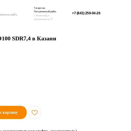
Татарстан,
Пестречинский район
+7 (843) 259-04-26
оиск по сайту
п. Ильинский, ул.
Центральная, зд. 77
Э100 SDR7,4 в Казани
в корзину