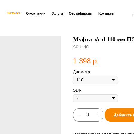
Каталог
О компании
Услуги
Сертификаты
Контакты
П
Муфта э/с d 110 мм П
SKU:
40
1 398
р.
Диаметр
SDR
Добавить 