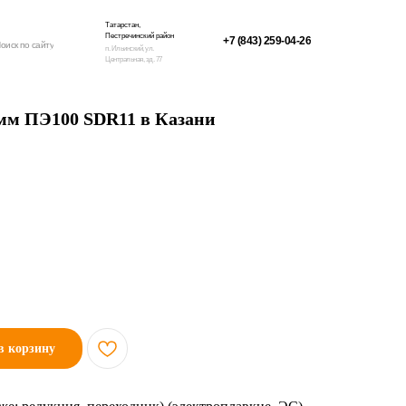
Татарстан,
Пестречинский район
+7 (843) 259-04-26
оиск по сайту
п. Ильинский, ул.
Центральная, зд. 77
0 мм ПЭ100 SDR11 в Казани
в корзину