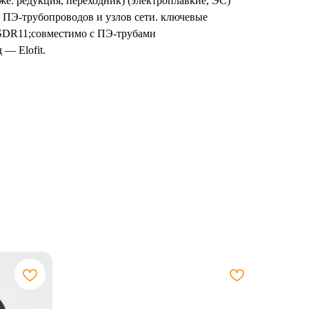
же: редукция, переходник) (электроплавкие, ЭС)
 ПЭ-трубопроводов и узлов сети. ключевые
 SDR11;совместимо с ПЭ-трубами
— Elofit.