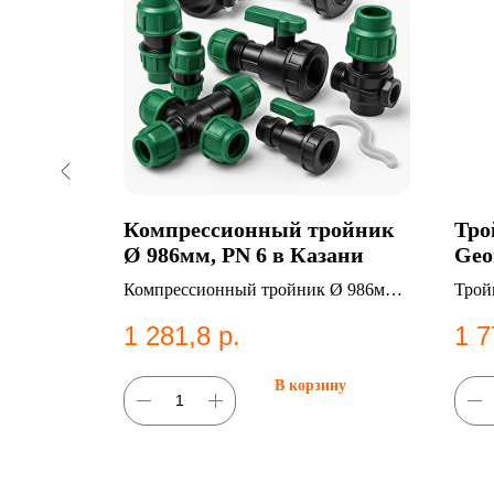
Ø
Компрессионный тройник
Тро
вес 55
Ø 986мм, PN 6 в Казани
Geo
599-
Каз
 t.ст. 33.2
Компрессионный тройник Ø 986мм,
Трой
СТ 18599-
PN 6. Категория: Компрессионные
Fisc
1 281,8
р.
1 7
фитинги;Тройники.
ну
В корзину