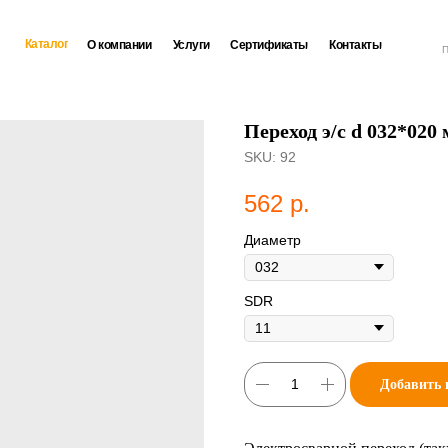
Каталог
О компании
Услуги
Сертификаты
Контакты
П
Переход э/с d 032*02
SKU:
92
562
р.
Диаметр
SDR
Добавить 