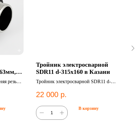
Тройник электросварной
Ко
63мм,
SDR11 d-315х160 в Казани
10м
зани
яя резьба
Тройник электросварной SDR11 d-
Ком
атегория:
315х160. ПНД фитинг для систем
10. 
22 000
р.
43
ужная
водоснабжения.
фит
ину
В корзину