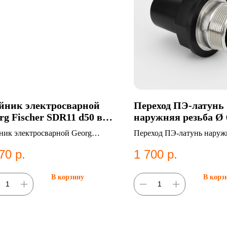
йник электросварной
Переход ПЭ-латунь
rg Fischer SDR11 d50 в
наружняя резьба Ø 
ани
НР-2", SDR 11 в Ка
ник электросварной Georg
Переход ПЭ-латунь наружн
her SDR11 d50 в Казани
Ø 63мм, НР-2", SDR 11. К
70
р.
1 700
р.
Переходы ПЭ-латунь;Нар
резьба (НР).
В корзину
В корз