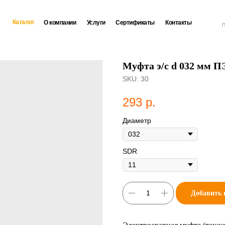
Каталог
О компании
Услуги
Сертификаты
Контакты
П
Муфта э/с d 032 мм П
SKU:
30
293
р.
Диаметр
SDR
Добавить 