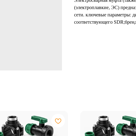
Электросварная муфта (также
(электроплавкие, ЭС) предна
сети. ключевые параметры: 
соответствующего SDR;бренд 