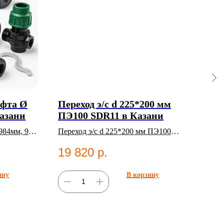
уфта Ø
Переход э/с d 225*200 мм
Пер
Казани
ПЭ100 SDR11 в Казани
лит
84мм, 90°,
Переход э/с d 225*200 мм ПЭ100
Пере
ссионные
SDR11. ПНД фитинг для систем
ПНД 
19 820
р.
3 
водоснабжения.
водо
ину
В корзину