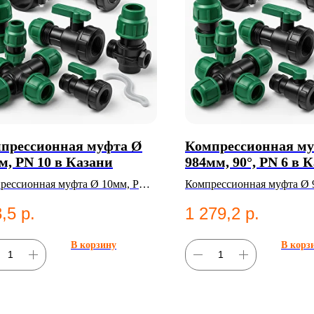
прессионная муфта Ø
Компрессионная м
м, PN 10 в Казани
984мм, 90°, PN 6 в 
рессионная муфта Ø 10мм, PN
Компрессионная муфта Ø 9
Категория: Компрессионные
PN 6. Категория: Компре
,5
р.
1 279,2
р.
нги;Муфты.
фитинги;Муфты.
В корзину
В корз