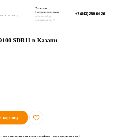
Татарстан,
Пестречинский район
+7 (843) 259-04-26
оиск по сайту
п. Ильинский, ул.
Центральная, зд. 77
Э100 SDR11 в Казани
в корзину