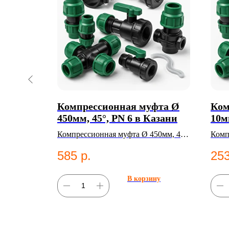
мм
Компрессионная муфта Ø
Ком
ани
450мм, 45°, PN 6 в Казани
10м
100 SDR11.
Компрессионная муфта Ø 450мм, 45°,
Комп
PN 6. Категория: Компрессионные
10. 
585
р.
253
фитинги;Муфты.
фити
ну
В корзину