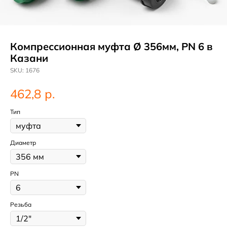
Компрессионная муфта Ø 356мм, PN 6 в
Казани
SKU:
1676
р.
462,8
Тип
Диаметр
PN
Резьба