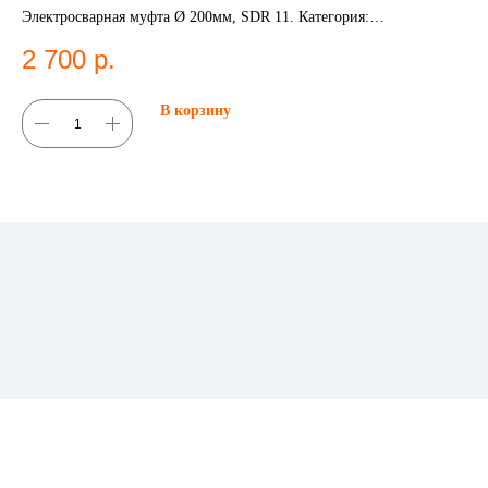
Электросварная муфта Ø 200мм, SDR 11. Категория:
Пер
Электросварные фитинги;Муфты.
фи
2 700
р.
3
В корзину