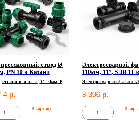
прессионный отвод Ø
Электросварной фи
м, PN 10 в Казани
110мм, 11°, SDR 11 
рессионный отвод Ø 10мм, PN
Электросварной фитинг Ø
Категория: Компрессионные
11°, SDR 11. Категория:
,4
р.
3 396
р.
нги;Отводы.
Электросварные фитинги.
В корзину
В корз