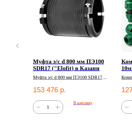
А ПЭ
Муфта э/с d 800 мм ПЭ100
Ком
SDR17 ("Elofit) в Казани
10м
100
Муфта э/с d 800 мм ПЭ100 SDR17
Комп
("Elofit). ПНД фитинг для систем
10. 
153 476
р.
127
водоснабжения.
фити
ну
В корзину