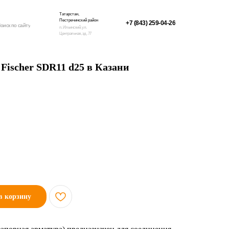
Татарстан,
Пестречинский район
+7 (843) 259-04-26
оиск по сайту
п. Ильинский, ул.
Центральная, зд. 77
ischer SDR11 d25 в Казани
в корзину