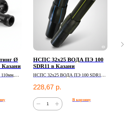
тинг Ø
НСПС 32х25 ВОДА ПЭ 100
Сед
в Казани
SDR11 в Казани
110
Ка
 110мм,
НСПС 32х25 ВОДА ПЭ 100 SDR11
Седе
— НС ВОДА
ПЭ1
228,67
р.
2 
сист
ину
В корзину