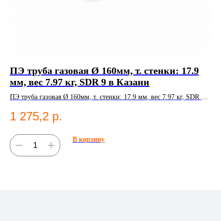
ПЭ труба газовая Ø 160мм, т. стенки: 17.9
К
мм, вес 7.97 кг, SDR 9 в Казани
6 
ПЭ труба газовая Ø 160мм, т. стенки: 17.9 мм, вес 7.97 кг, SDR 9.
Ком
Полиэтиленовые трубы;Газоснабжение.
Ко
1 275,2
р.
1
В корзину