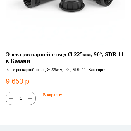
Электросварной отвод Ø 225мм, 90°, SDR 11
К
в Казани
10
Электросварной отвод Ø 225мм, 90°, SDR 11. Категория:
Ко
Электросварные фитинги;Отводы.
Ко
9 650
р.
1
В корзину