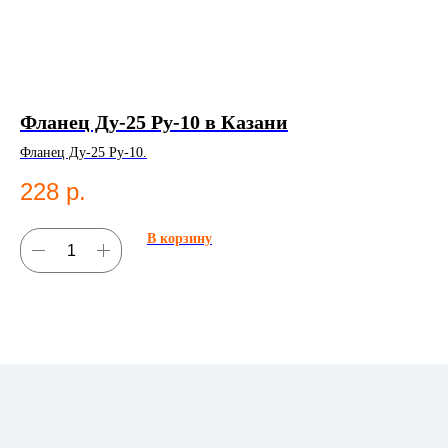
Фланец Ду-25 Ру-10 в Казани
Т
К
Фланец Ду-25 Ру-10.
Тр
228
р.
во
2
В корзину