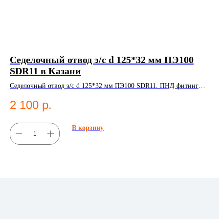
Седелочный отвод э/с d 125*32 мм ПЭ100
П
SDR11 в Казани
63
Седелочный отвод э/с d 125*32 мм ПЭ100 SDR11. ПНД фитинг
Пер
для систем водоснабжения.
Кат
2 100
р.
1
В корзину