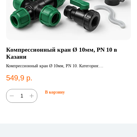
Компрессионный кран Ø 10мм, PN 10 в
С
Казани
S
Компрессионный кран Ø 10мм, PN 10. Категория:
Се
Компрессионные фитинги;Краны.
си
549,9
р.
5
В корзину