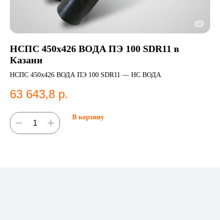
НСПС 450х426 ВОДА ПЭ 100 SDR11 в
Пе
Казани
SD
НСПС 450х426 ВОДА ПЭ 100 SDR11 — НС ВОДА
Пер
фи
63 643,8
р.
3
В корзину