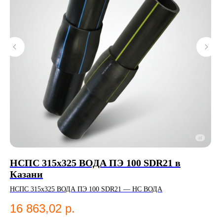
НСПС 315х325 ВОДА ПЭ 100 SDR21 в
Ф
Казани
Фл
НСПС 315х325 ВОДА ПЭ 100 SDR21 — НС ВОДА
2
16 863,02
р.