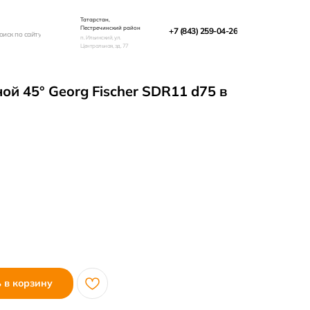
Татарстан,
Пестречинский район
+7 (843) 259-04-26
оиск по сайту
п. Ильинский, ул.
Центральная, зд. 77
й 45° Georg Fischer SDR11 d75 в
 в корзину