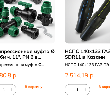
прессионная муфта Ø
НСПС 140х133 ГА
6мм, 11°, PN 6 в
SDR11 в Казани
зани
прессионная муфта Ø
НСПС 140х133 ГАЗ ПЭ
мм, 11°, PN 6. Категория:
SDR11 — НСПС
р.
р.
80,8
2 514,19
прессионные
инги;Муфты.
В корзину
В кор