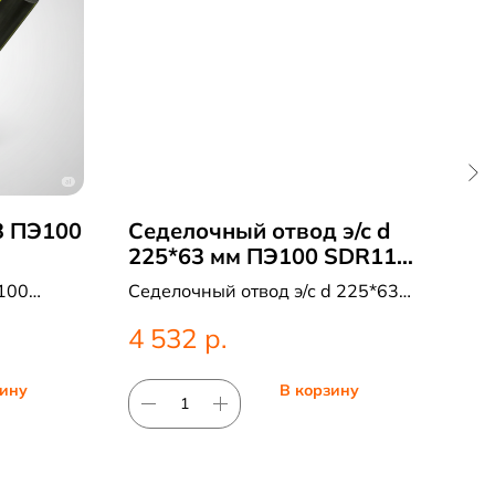
З ПЭ100
Седелочный отвод э/с d
Ли
225*63 мм ПЭ100 SDR11 в
45°
Казани
100
Седелочный отвод э/с d 225*63
Лит
мм ПЭ100 SDR11. ПНД фитинг
SDR
р.
4 532
40
для систем водоснабжения.
фит
зину
В корзину