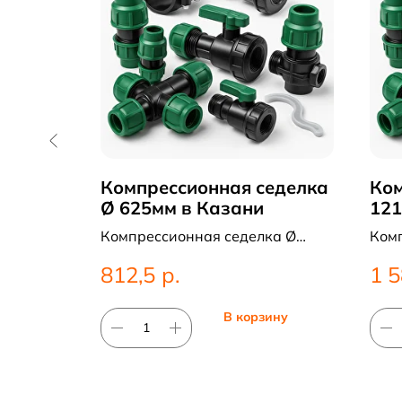
рной
Компрессионная седелка
Ком
в
Ø 625мм в Казани
121
Ка
90гр d-
Компрессионная седелка Ø
Ком
г для
625мм. Категория:
1216
р.
812,5
1 5
Компрессионные
Ком
фитинги;Седельные отводы.
фит
ину
В корзину