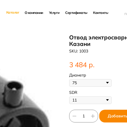
Каталог
О компании
Услуги
Сертификаты
Контакты
П
Отвод электросварно
Казани
SKU:
1003
р.
3 484
Диаметр
SDR
Добавить