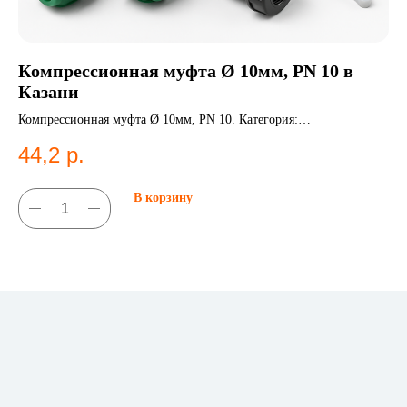
Компрессионная муфта Ø 10мм, PN 10 в
Э
Казани
К
Компрессионная муфта Ø 10мм, PN 10. Категория:
Эл
Компрессионные фитинги;Муфты.
Эл
44,2
р.
2
В корзину