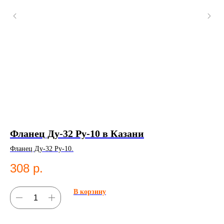
Фланец Ду-32 Ру-10 в Казани
З
Fi
Фланец Ду-32 Ру-10.
Заг
308
р.
ПН
5
В корзину