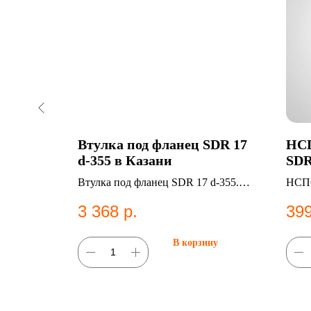
рной
Втулка под фланец SDR 17
НСП
зани
d-355 в Казани
SDR
25*160
Втулка под фланец SDR 17 d-355.
НСПС
истем
ПНД фитинг для систем
— Н
3 368
р.
399
водоснабжения.
ну
В корзину