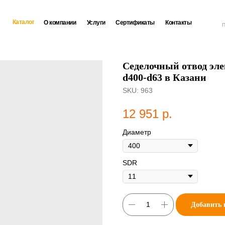
Каталог
О компании
Услуги
Сертификаты
Контакты
П
Седелочный отвод эле
d400-d63 в Казани
SKU:
963
12 951
р.
Диаметр
SDR
Добавить 