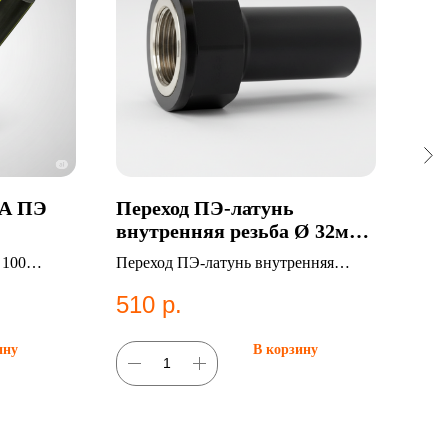
ДА ПЭ
Переход ПЭ-латунь
ПЭ 
внутренняя резьба Ø 32мм,
710
ВР-1", SDR 11 в Казани
кг,
100
Переход ПЭ-латунь внутренняя
ПЭ т
200
резьба Ø 32мм, ВР-1", SDR 11.
мм, 
510
р.
13
Категория: Переходы ПЭ-
1859
латунь;Внутренняя резьба (ВР).
труб
ину
В корзину