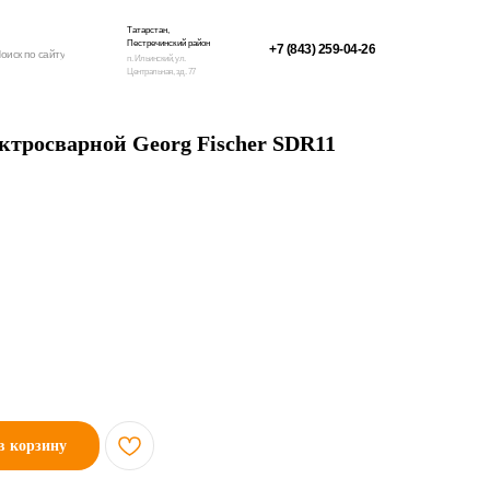
Татарстан,
Пестречинский район
+7 (843) 259-04-26
оиск по сайту
п. Ильинский, ул.
Центральная, зд. 77
ктросварной Georg Fischer SDR11
в корзину