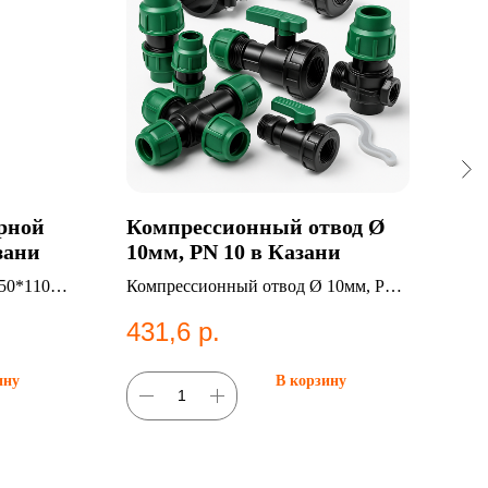
арной
Компрессионный отвод Ø
Эле
зани
10мм, PN 10 в Казани
225
50*110
Компрессионный отвод Ø 10мм, PN
Элек
истем
10. Категория: Компрессионные
SDR 
431,6
р.
6 
фитинги;Отводы.
фит
ину
В корзину