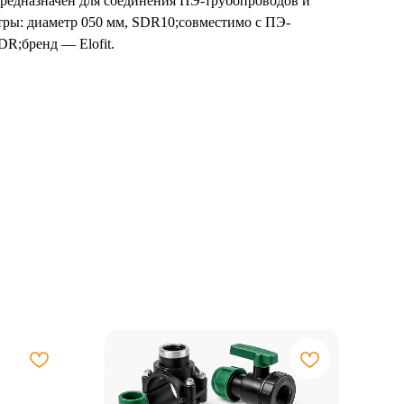
 предназначен для соединения ПЭ-трубопроводов и
тры: диаметр 050 мм, SDR10;совместимо с ПЭ-
R;бренд — Elofit.