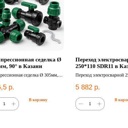
прессионная седелка Ø
Переход электросв
мм, 90° в Казани
250*110 SDR11 в Ка
рессионная седелка Ø 305мм,
Переход электросварной 2
 Категория: Компрессионные
SDR11. ПНД фитинг для с
,5
р.
5 882
р.
нги;Седельные отводы.
водоснабжения.
В корзину
В корз