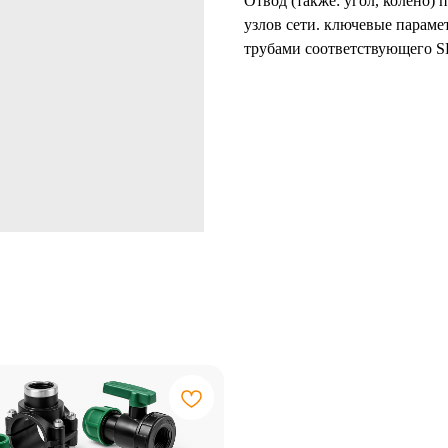
Отвод (также: угол, колено)
узлов сети. ключевые параме
трубами соответствующего SD