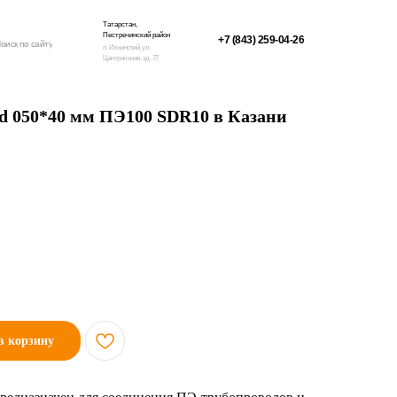
Татарстан,
Пестречинский район
+7 (843) 259-04-26
оиск по сайту
п. Ильинский, ул.
Центральная, зд. 77
 d 050*40 мм ПЭ100 SDR10 в Казани
в корзину