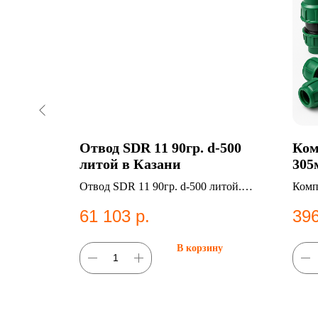
50мм, т.
Отвод SDR 11 90гр. d-500
Ком
.436 кг,
литой в Казани
305
. стенки:
Отвод SDR 11 90гр. d-500 литой.
Комп
.6.
ПНД фитинг для систем
90°.
61 103
р.
396
водоснабжения.
фити
ну
В корзину