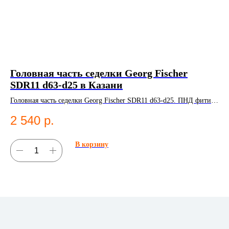
Головная часть седелки Georg Fischer
Н
SDR11 d63-d25 в Казани
НС
Головная часть седелки Georg Fischer SDR11 d63-d25. ПНД фитинг
3
для систем водоснабжения.
2 540
р.
В корзину