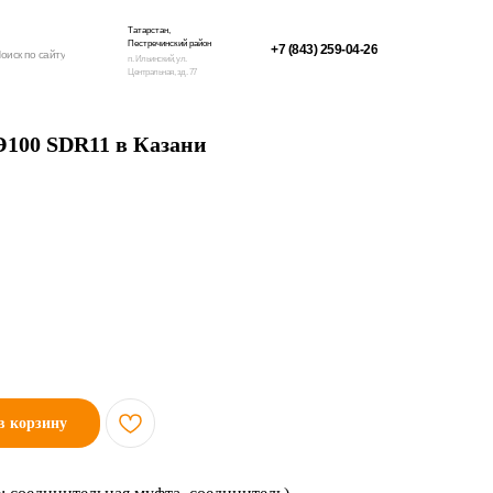
Татарстан,
Пестречинский район
+7 (843) 259-04-26
оиск по сайту
п. Ильинский, ул.
Центральная, зд. 77
Э100 SDR11 в Казани
в корзину