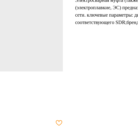
Электросварная муфта (также
(электроплавкие, ЭС) предна
сети. ключевые параметры: 
соответствующего SDR;бренд 