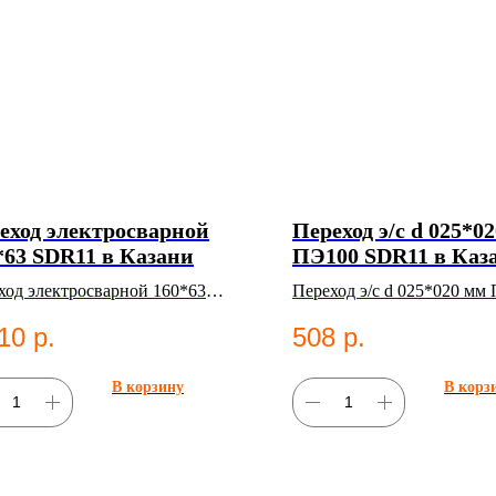
еход электросварной
Переход э/с d 025*0
*63 SDR11 в Казани
ПЭ100 SDR11 в Каз
ход электросварной 160*63
Переход э/с d 025*020 мм
1. ПНД фитинг для систем
SDR11. ПНД фитинг для с
10
р.
508
р.
снабжения.
водоснабжения.
В корзину
В корз