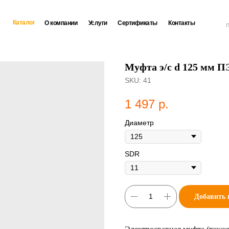
Каталог
О компании
Услуги
Сертификаты
Контакты
П
Муфта э/с d 125 мм П
SKU:
41
1 497
р.
Диаметр
SDR
Добавить 