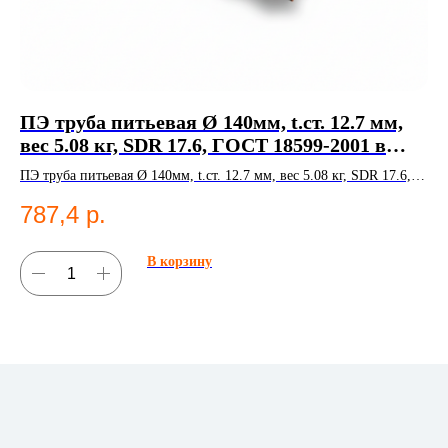
ПЭ труба питьевая Ø 140мм, t.ст. 12.7 мм,
Пе
вес 5.08 кг, SDR 17.6, ГОСТ 18599-2001 в
Пер
Казани
во
ПЭ труба питьевая Ø 140мм, t.ст. 12.7 мм, вес 5.08 кг, SDR 17.6,
5
ГОСТ 18599-2001. Полиэтиленовые трубы;Водоснабжение.
787,4
р.
В корзину