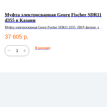
Муфта электросварная Georg Fischer SDR11
Н
d355 в Казани
К
Муфта электросварная Georg Fischer SDR11 d355. ПНД фитинг для
НС
систем водоснабжения.
37 605
р.
2
В корзину