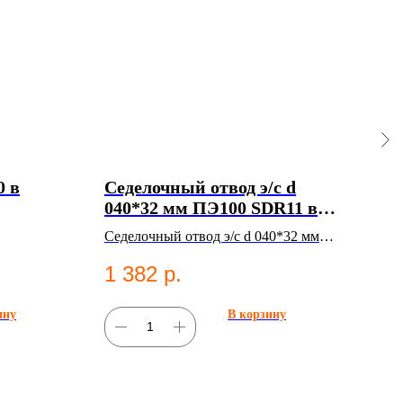
0 в
Седелочный отвод э/с d
Ко
040*32 мм ПЭ100 SDR11 в
10м
Казани
Седелочный отвод э/с d 040*32 мм
Ком
ПЭ100 SDR11. ПНД фитинг для
10. 
1 382
р.
35
систем водоснабжения.
фит
ину
В корзину