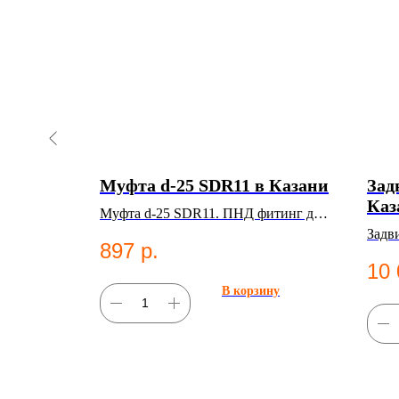
од Ø
Муфта d-25 SDR11 в Казани
Зад
 Казани
Каз
Муфта d-25 SDR11. ПНД фитинг для
мм, 90°,
Задв
систем водоснабжения.
897
р.
росварные
10 
В корзину
ну