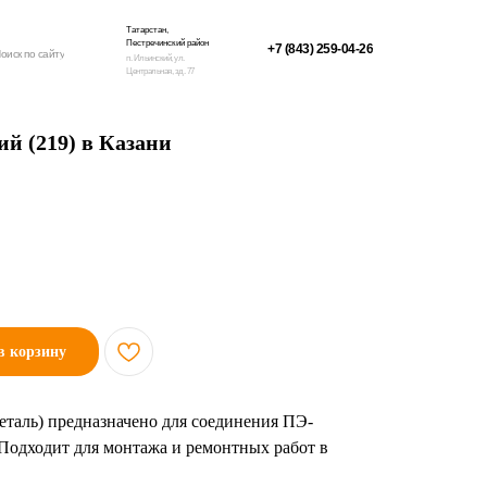
Татарстан,
Пестречинский район
+7 (843) 259-04-26
оиск по сайту
п. Ильинский, ул.
Центральная, зд. 77
ий (219) в Казани
в корзину
деталь) предназначено для соединения ПЭ-
 Подходит для монтажа и ремонтных работ в