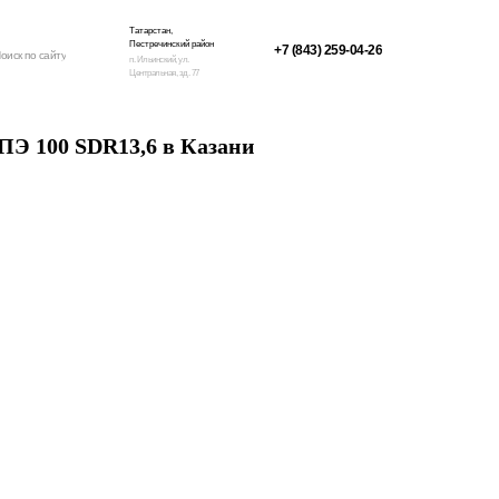
Татарстан,
Пестречинский район
+7 (843) 259-04-26
оиск по сайту
п. Ильинский, ул.
Центральная, зд. 77
Э 100 SDR13,6 в Казани