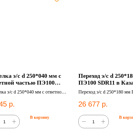
елка э/с d 250*040 мм с
Переход э/с d 250*1
етной частью ПЭ100
ПЭ100 SDR11 в Каз
11 в Казани
ка э/с d 250*040 мм с ответной
Переход э/с d 250*180 мм
ью ПЭ100 SDR11. ПНД фитинг
SDR11. ПНД фитинг для с
45
р.
26 677
р.
систем водоснабжения.
водоснабжения.
В корзину
В корз