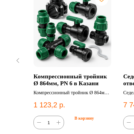
40
Компрессионный тройник
Сед
Ø 864мм, PN 6 в Казани
отв
SDR
ой. ПНД
Компрессионный тройник Ø 864мм,
Седел
абжения.
PN 6. Категория: Компрессионные
част
1 123,2
р.
7 7
фитинги;Тройники.
для 
ну
В корзину