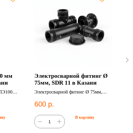
80 мм
Электросварной фитинг Ø
ПЭ 
ани
75мм, SDR 11 в Казани
t.с
21,
 ПЭ100
Электросварной фитинг Ø 75мм,
ПЭ т
Ка
истем
SDR 11. Категория: Электросварные
мм, 
600
р.
18
фитинги.
2001
труб
ину
В корзину