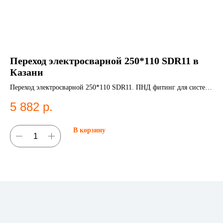
Переход электросварной 250*110 SDR11 в
Н
Казани
К
Переход электросварной 250*110 SDR11. ПНД фитинг для систем
НС
водоснабжения.
5 882
р.
9
В корзину