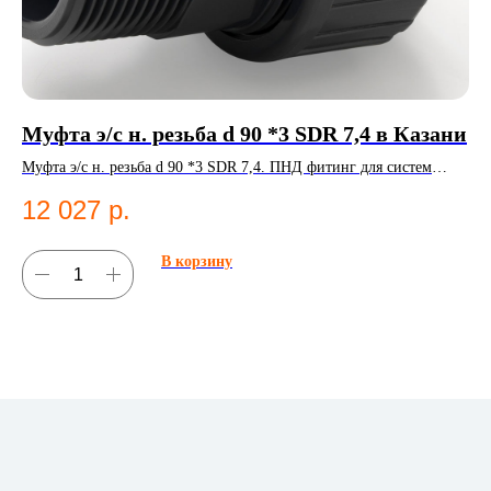
Муфта э/с н. резьба d 90 *3 SDR 7,4 в Казани
П
25
Муфта э/с н. резьба d 90 *3 SDR 7,4. ПНД фитинг для систем
водоснабжения.
Пер
12 027
р.
Кат
2
В корзину