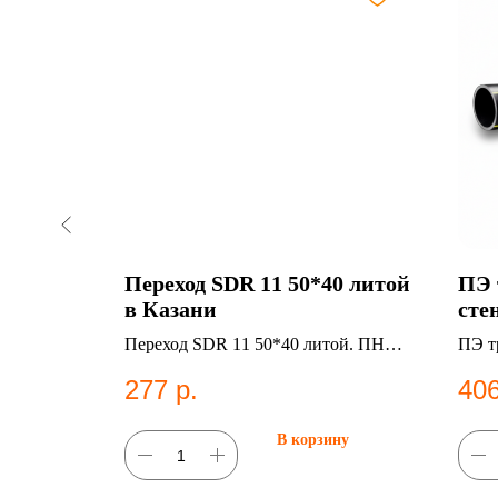
 160мм,
Переход SDR 11 50*40 литой
ПЭ 
ес 6.67
в Казани
стен
SDR
т. стенки:
Переход SDR 11 50*40 литой. ПНД
ПЭ тр
1.
фитинг для систем водоснабжения.
10.1 
277
р.
406
Поли
труб
ну
В корзину