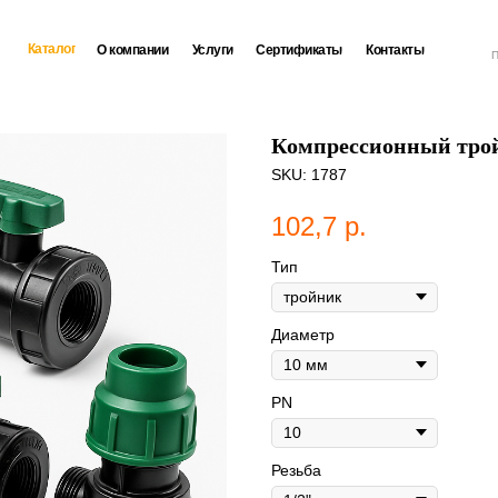
Каталог
О компании
Услуги
Сертификаты
Контакты
П
Компрессионный трой
SKU:
1787
102,7
р.
Тип
Диаметр
PN
Резьба