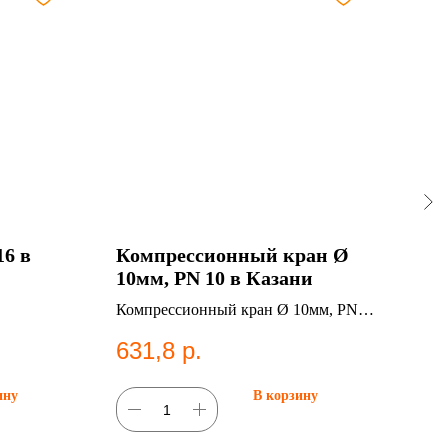
16 в
Компрессионный кран Ø
Тро
10мм, PN 10 в Казани
лит
Компрессионный кран Ø 10мм, PN
Трой
10. Категория: Компрессионные
ПНД 
631,8
р.
84
фитинги;Краны.
водо
ину
В корзину