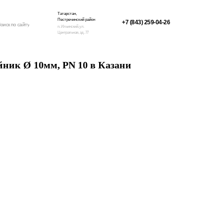
Татарстан,
Пестречинский район
+7 (843) 259-04-26
оиск по сайту
п. Ильинский, ул.
Центральная, зд. 77
ник Ø 10мм, PN 10 в Казани