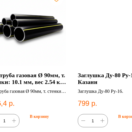
труба газовая Ø 90мм, т.
Заглушка Ду-80 Ру-
ки: 10.1 мм, вес 2.54 кг,
Казани
 9 в Казани
уба газовая Ø 90мм, т. стенки:
Заглушка Ду-80 Ру-16.
мм, вес 2.54 кг, SDR 9.
,4
р.
799
р.
этиленовые
ы;Газоснабжение.
В корзину
В корз