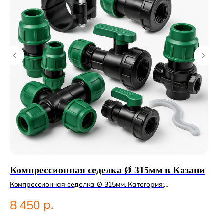
Компрессионная седелка Ø 315мм в Казани
Э
К
Компрессионная седелка Ø 315мм. Категория:
Компрессионные фитинги;Седельные отводы.
Эл
р.
8 450
Эл
4