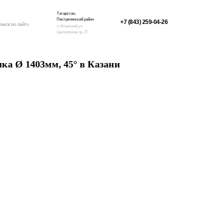
Татарстан,
Пестречинский район
+7 (843) 259-04-26
оиск по сайту
п. Ильинский, ул.
Центральная, зд. 77
ка Ø 1403мм, 45° в Казани