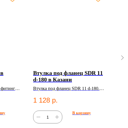
 в
Втулка под фланец SDR 11
ПЭ 
d-180 в Казани
800
кг,
 фитинг
Втулка под фланец SDR 11 d-180.
ПЭ т
200
.
ПНД фитинг для систем
мм, 
1 128
р.
14
водоснабжения.
2001
труб
ину
В корзину