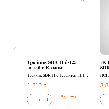
3 мм с
Тройник SDR 11 d-125
НСП
Э100
литой в Казани
SDR
 ответной
Тройник SDR 11 d-125 литой. ПНД
НСПС
Д фитинг
фитинг для систем водоснабжения.
НСП
1 210
р.
3 8
ну
В корзину