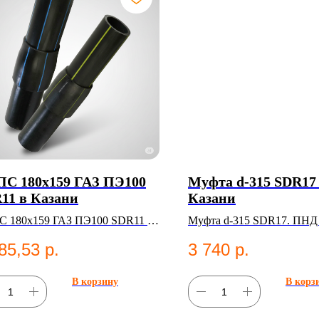
С 180х159 ГАЗ ПЭ100
Муфта d-315 SDR17
11 в Казани
Казани
 180х159 ГАЗ ПЭ100 SDR11 —
Муфта d-315 SDR17. ПНД
С
для систем водоснабжения
85,53
р.
3 740
р.
В корзину
В корз