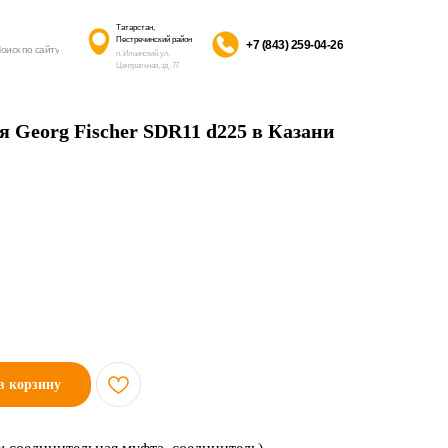
Татарстан,
Пестречинский район
+7 (843) 259-04-26
оиск по сайту
п. Ильинский, ул.
Центральная, зд. 77
 Georg Fischer SDR11 d225 в Казани
в корзину