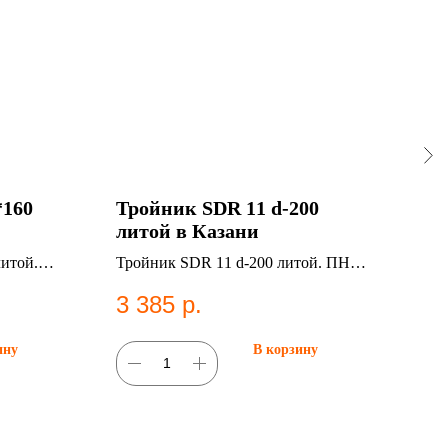
*160
Тройник SDR 11 d-200
Эл
литой в Казани
90м
итой.
Тройник SDR 11 d-200 литой. ПНД
Элек
фитинг для систем водоснабжения.
SDR 
3 385
р.
1 
фити
ину
В корзину