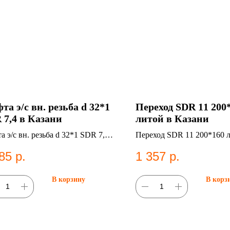
та э/с вн. резьба d 32*1
Переход SDR 11 200
 7,4 в Казани
литой в Казани
 э/с вн. резьба d 32*1 SDR 7,4.
Переход SDR 11 200*160 л
фитинг для систем
ПНД фитинг для систем
85
р.
1 357
р.
снабжения.
водоснабжения.
В корзину
В корз