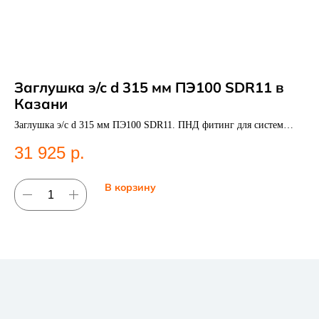
Заглушка э/с d 315 мм ПЭ100 SDR11 в
П
Казани
мм
Заглушка э/с d 315 мм ПЭ100 SDR11. ПНД фитинг для систем
ПЭ 
водоснабжения.
По
31 925
р.
4
В корзину