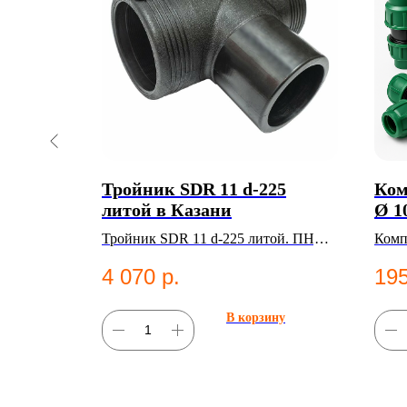
с d
Тройник SDR 11 d-225
Ком
R11 в
литой в Казани
Ø 1
5*63 мм
Тройник SDR 11 d-225 литой. ПНД
Комп
г для
фитинг для систем водоснабжения.
PN 1
4 070
р.
19
фити
ну
В корзину