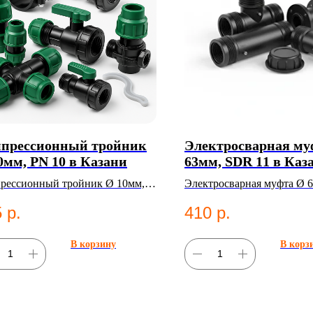
прессионный тройник
Электросварная му
0мм, PN 10 в Казани
63мм, SDR 11 в Каз
рессионный тройник Ø 10мм,
Электросварная муфта Ø 
0. Категория: Компрессионные
11. Категория: Электросв
5
р.
410
р.
нги;Тройники.
фитинги;Муфты.
В корзину
В корз