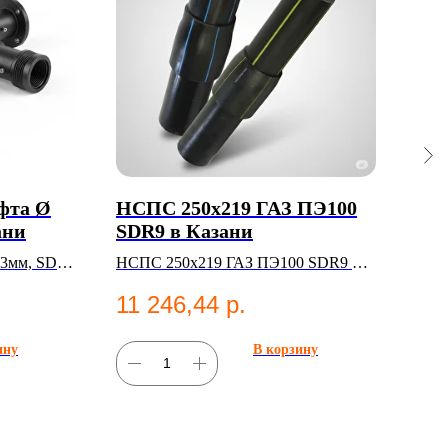
фта Ø
НСПС 250х219 ГАЗ ПЭ100
Фла
ани
SDR9 в Казани
Ка
63мм, SDR
НСПС 250х219 ГАЗ ПЭ100 SDR9 —
Флан
арные
НСПС
11 246,44
р.
7 
ину
В корзину