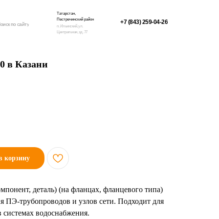
Татарстан,
Пестречинский район
+7 (843) 259-04-26
оиск по сайту
п. Ильинский, ул.
Центральная, зд. 77
0 в Казани
в корзину
мпонент, деталь) (на фланцах, фланцевого типа)
я ПЭ-трубопроводов и узлов сети. Подходит для
в системах водоснабжения.