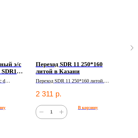
ный э/с
Переход SDR 11 250*160
Заг
0 SDR11
литой в Казани
лит
с d
Переход SDR 11 250*160 литой.
Загл
. ПНД
ПНД фитинг для систем
фити
2 311
р.
1 
абжения.
водоснабжения.
ину
В корзину