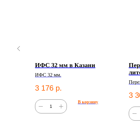
рной
ИФС 32 мм в Казани
Пер
 d50-d40
лит
ИФС 32 мм.
eorg
Пере
3 176
р.
НД фитинг
ПНД 
3 3
водо
В корзину
ну