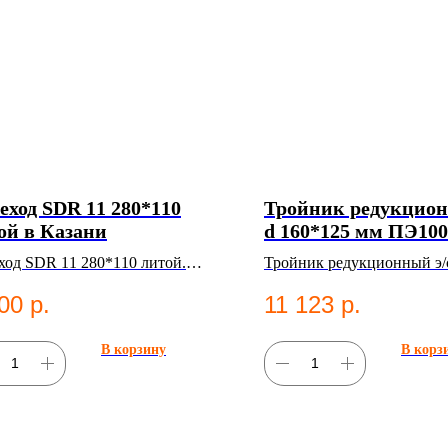
еход SDR 11 280*110
Тройник редукцион
ой в Казани
d 160*125 мм ПЭ10
в Казани
ход SDR 11 280*110 литой.
Тройник редукционный э/
фитинг для систем
160*125 мм ПЭ100 SDR11
00
р.
11 123
р.
снабжения.
фитинг для систем водосн
В корзину
В корз