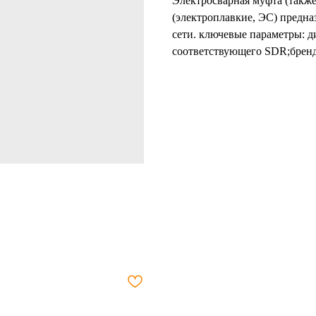
Электросварная муфта (также
(электроплавкие, ЭС) предна
сети. ключевые параметры: 
соответствующего SDR;бренд 