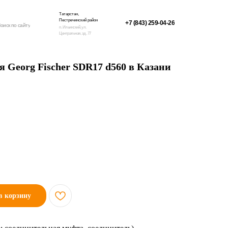
Татарстан,
Пестречинский район
+7 (843) 259-04-26
оиск по сайту
п. Ильинский, ул.
Центральная, зд. 77
 Georg Fischer SDR17 d560 в Казани
в корзину