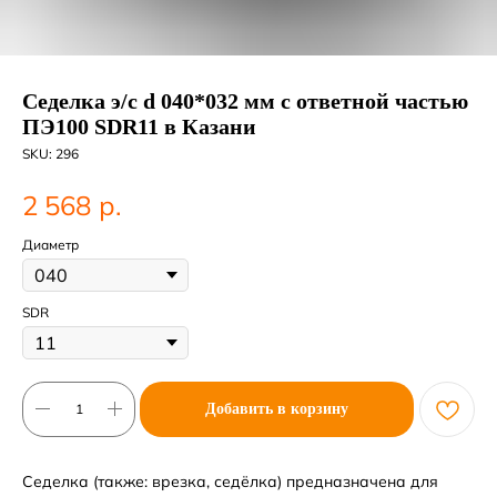
Седелка э/с d 040*032 мм с ответной частью
ПЭ100 SDR11 в Казани
SKU:
296
р.
2 568
Диаметр
SDR
Добавить в корзину
Седелка (также: врезка, седёлка) предназначена для