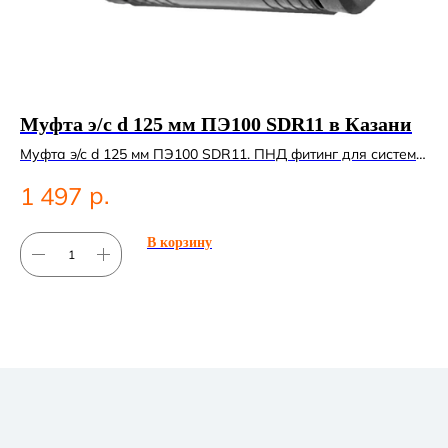
Муфта э/с d 125 мм ПЭ100 SDR11 в Казани
К
К
Муфта э/с d 125 мм ПЭ100 SDR11. ПНД фитинг для систем
водоснабжения.
Ко
р.
1 497
Ко
5
В корзину