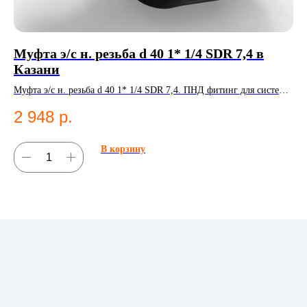
Муфта э/с н. резьба d 40 1* 1/4 SDR 7,4 в
Э
Казани
К
Муфта э/с н. резьба d 40 1* 1/4 SDR 7,4. ПНД фитинг для систем
Эл
водоснабжения.
Эл
2 948
р.
2
В корзину