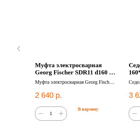
 ПЭ100
Муфта электросварная
Сед
азани
Georg Fischer SDR11 d160 в
160
Казани
Каз
 SDR17
Муфта электросварная Georg Fischer
Седе
систем
SDR11 d160. ПНД фитинг для систем
ПЭ10
2 640
р.
3 6
водоснабжения.
сист
ну
В корзину