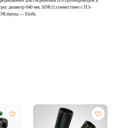
 предназначен для соединения ПЭ-трубопроводов и
тры: диаметр 040 мм, SDR11;совместимо с ПЭ-
R;бренд — Elofit.