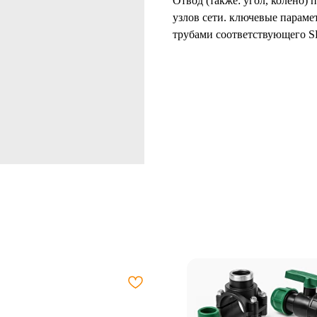
Отвод (также: угол, колено)
узлов сети. ключевые параме
трубами соответствующего SD