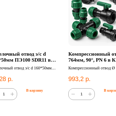
елочный отвод э/с d
Компрессионный от
*50мм ПЭ100 SDR11 в
764мм, 90°, PN 6 в 
ани
лочный отвод э/с d 160*50мм
Компрессионный отвод Ø 
0 SDR11. ПНД фитинг для
90°, PN 6. Категория:
28
р.
993,2
р.
ем водоснабжения.
Компрессионные фитинги
В корзину
В корз