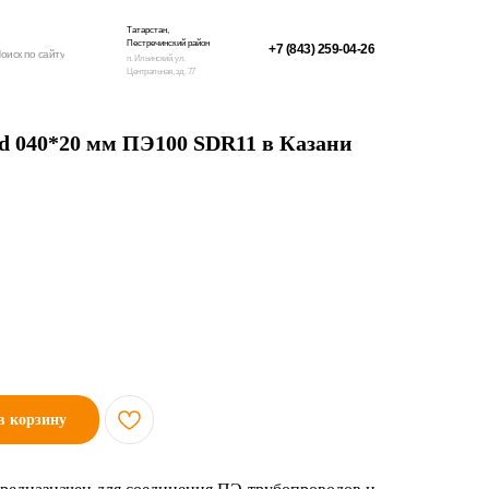
Татарстан,
Пестречинский район
+7 (843) 259-04-26
оиск по сайту
п. Ильинский, ул.
Центральная, зд. 77
 d 040*20 мм ПЭ100 SDR11 в Казани
в корзину