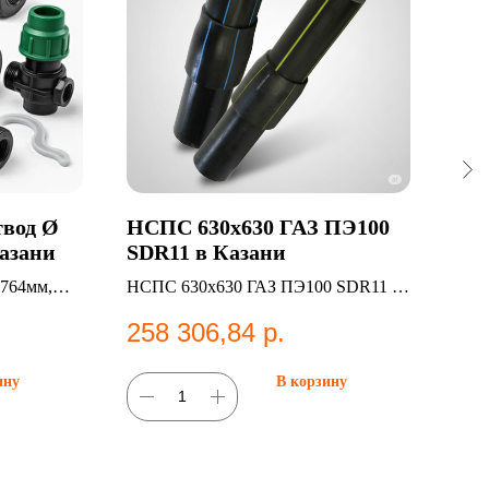
вод Ø
НСПС 630х630 ГАЗ ПЭ100
Муф
Казани
SDR11 в Казани
3/4
764мм,
НСПС 630х630 ГАЗ ПЭ100 SDR11 —
Муфт
НСПС
ПНД 
258 306,84
р.
2 
;Отводы.
водо
ину
В корзину