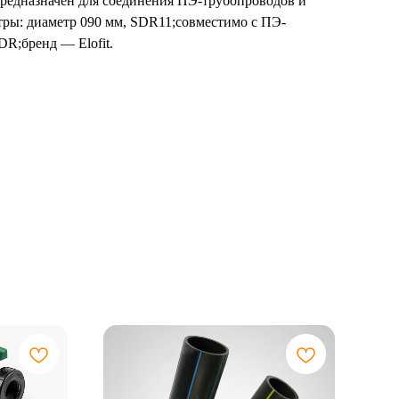
 предназначен для соединения ПЭ-трубопроводов и
тры: диаметр 090 мм, SDR11;совместимо с ПЭ-
R;бренд — Elofit.