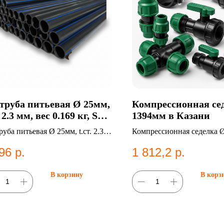
труба питьевая Ø 25мм,
Компрессионная се
. 2.3 мм, вес 0.169 кг, SDR
1394мм в Казани
6, ГОСТ 18599-2001 в
уба питьевая Ø 25мм, t.ст. 2.3
Компрессионная седелка 
ани
ес 0.169 кг, SDR 17.6, ГОСТ
Категория: Компрессионн
96
р.
1 812,2
р.
9-2001. Полиэтиленовые
фитинги;Седельные отвод
ы;Водоснабжение.
В корзину
В корз