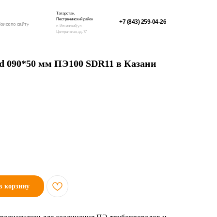
Татарстан,
Пестречинский район
+7 (843) 259-04-26
оиск по сайту
п. Ильинский, ул.
Центральная, зд. 77
 d 090*50 мм ПЭ100 SDR11 в Казани
в корзину