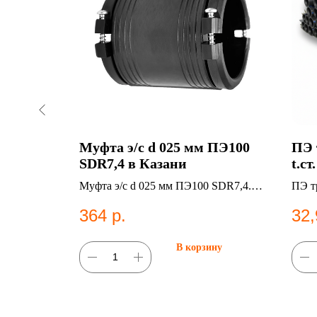
фта Ø
Муфта э/с d 025 мм ПЭ100
ПЭ 
и
SDR7,4 в Казани
t.ст
17.
10мм, PN
Муфта э/с d 025 мм ПЭ100 SDR7,4.
ПЭ тр
Каз
онные
ПНД фитинг для систем
мм, в
364
р.
32,
водоснабжения.
1859
труб
ну
В корзину