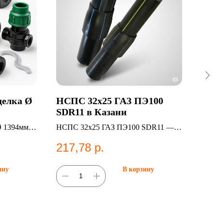
делка Ø
НСПС 32х25 ГАЗ ПЭ100
Пер
SDR11 в Казани
в К
Ø 1394мм.
НСПС 32х25 ГАЗ ПЭ100 SDR11 —
Пере
ые
НСПС
фити
217,78
р.
14
ы.
ину
В корзину