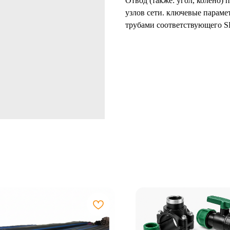
Отвод (также: угол, колено)
узлов сети. ключевые параме
трубами соответствующего SD