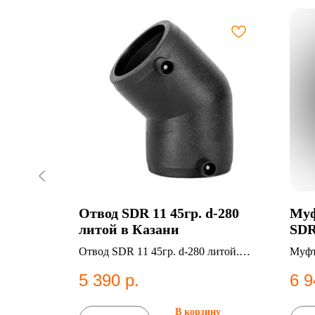
Ø
Отвод SDR 11 45гр. d-280
Муф
1 в
литой в Казани
SDR
мм, 11°,
Отвод SDR 11 45гр. d-280 литой.
Муфт
 фитинги.
ПНД фитинг для систем
ПНД 
5 390
р.
6 9
водоснабжения.
водо
ну
В корзину