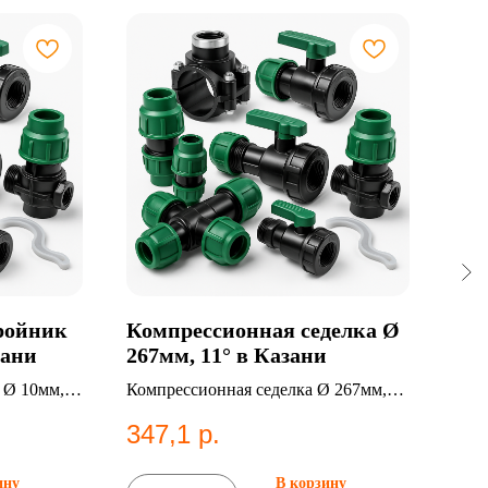
ройник
Компрессионная седелка Ø
Тро
зани
267мм, 11° в Казани
SDR
 Ø 10мм,
Компрессионная седелка Ø 267мм,
Трой
ессионные
11°. Категория: Компрессионные
ПНД 
347,1
р.
8 
фитинги;Седельные отводы.
водо
ину
В корзину