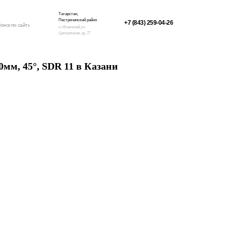
Татарстан,
Пестречинский район
+7 (843) 259-04-26
оиск по сайту
п. Ильинский, ул.
Центральная, зд. 77
мм, 45°, SDR 11 в Казани