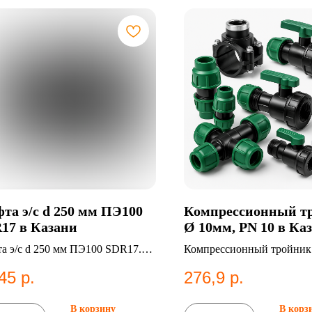
та э/с d 250 мм ПЭ100
Компрессионный т
17 в Казани
Ø 10мм, PN 10 в Ка
а э/с d 250 мм ПЭ100 SDR17.
Компрессионный тройник
фитинг для систем
PN 10. Категория: Компр
45
р.
276,9
р.
снабжения.
фитинги;Тройники.
В корзину
В корз