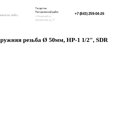
Татарстан,
Пестречинский район
+7 (843) 259-04-26
оиск по сайту
п. Ильинский, ул.
Центральная, зд. 77
ружняя резьба Ø 50мм, НР-1 1/2", SDR