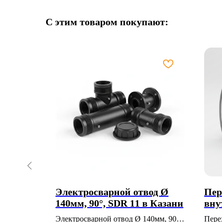
С этим товаром покупают:
Электросварной отвод Ø
Пер
140мм, 90°, SDR 11 в Казани
вну
арматуры —
ВР-
Электросварной отвод Ø 140мм, 90°,
Пере
 орган