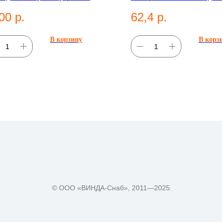
а Ø 50мм, ВР-1 1/2", SDR 11.
10. Категория: Компресси
00
р.
62,4
р.
гория: Переходы ПЭ-
фитинги;Отводы.
нь;Внутренняя резьба (ВР).
В корзину
В корз
© ООО «ВИНДА-Снаб», 2011—2025