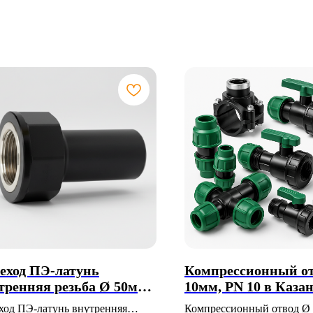
еход ПЭ-латунь
Компрессионный от
тренняя резьба Ø 50мм,
10мм, PN 10 в Каза
1 1/2", SDR 11 в Казани
ход ПЭ-латунь внутренняя
Компрессионный отвод Ø