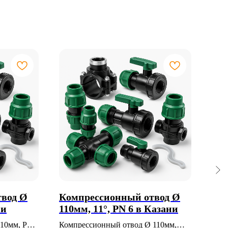
вод Ø
Компрессионный отвод Ø
Ко
ни
110мм, 11°, PN 6 в Казани
Ø 7
 10мм, PN
Компрессионный отвод Ø 110мм,
Ком